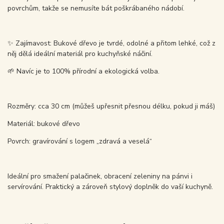
povrchům, takže se nemusíte bát poškrábaného nádobí.
✨ Zajímavost: Bukové dřevo je tvrdé, odolné a přitom lehké, což z
něj dělá ideální materiál pro kuchyňské náčiní.
🌱 Navíc je to 100% přírodní a ekologická volba.
Rozměry: cca 30 cm (můžeš upřesnit přesnou délku, pokud ji máš)
Materiál: bukové dřevo
Povrch: gravírování s logem „zdravá a veselá“
Ideální pro smažení palačinek, obracení zeleniny na pánvi i
servírování. Praktický a zároveň stylový doplněk do vaší kuchyně.