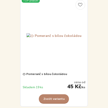
TOP produkt
🍊 Pomeranč s bílou čokoládou
cena od
45 Kč
Skladem 19 ks
/
ks
Zvolit variantu