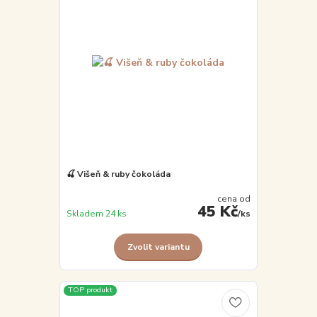
🍒 Višeň & ruby čokoláda
cena od
45 Kč
Skladem 24 ks
/
ks
Zvolit variantu
TOP produkt