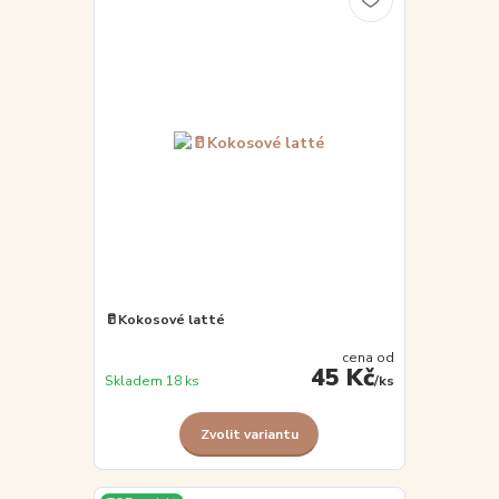
🥛Kokosové latté
cena od
45 Kč
Skladem 18 ks
/
ks
Zvolit variantu