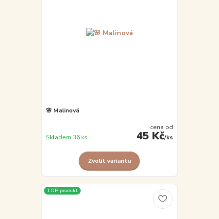
🌸 Malinová
cena od
45 Kč
Skladem 36 ks
/
ks
Zvolit variantu
TOP produkt