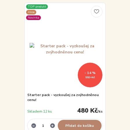
TOP produkt
Akce
Novinka
- 14 %
559 Kč
Starter pack - vyzkoušej za zvýhodněnou
cenu!
480 Kč
Skladem 12 ks
/
ks
Přidat do košíku