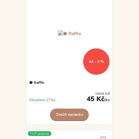
Až - 3 %
🥥 Raffie
cena od
45 Kč
Skladem 27 ks
/
ks
Zvolit variantu
TOP produkt