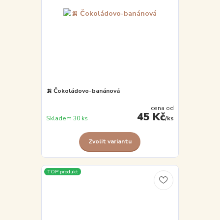
🍌 Čokoládovo-banánová
cena od
45 Kč
Skladem 30 ks
/
ks
Zvolit variantu
TOP produkt