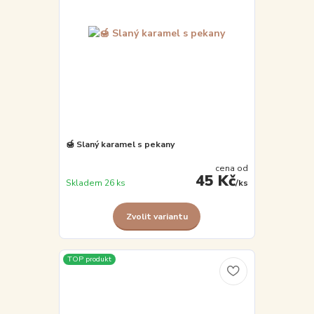
🍯 Slaný karamel s pekany
cena od
45 Kč
Skladem 26 ks
/
ks
Zvolit variantu
TOP produkt