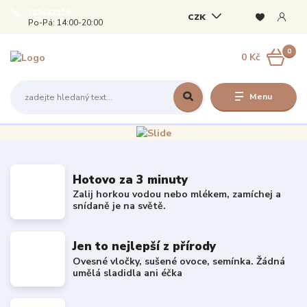
722432310
CZK
Po-Pá: 14:00-20:00
0
0 Kč
Menu
Hotovo za 3 minuty
Zalij horkou vodou nebo mlékem, zamíchej a
snídaně je na světě.
Jen to nejlepší z přírody
Ovesné vločky, sušené ovoce, semínka. Žádná
umělá sladidla ani éčka