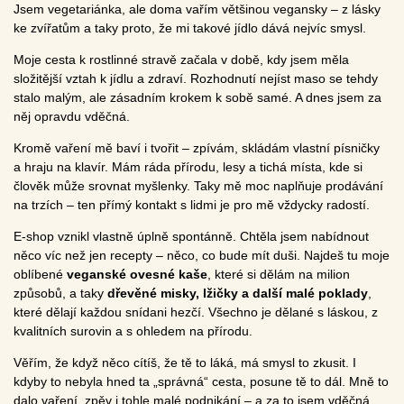
Jsem vegetariánka, ale doma vařím většinou vegansky – z lásky
ke zvířatům a taky proto, že mi takové jídlo dává nejvíc smysl.
Moje cesta k rostlinné stravě začala v době, kdy jsem měla
složitější vztah k jídlu a zdraví. Rozhodnutí nejíst maso se tehdy
stalo malým, ale zásadním krokem k sobě samé. A dnes jsem za
něj opravdu vděčná.
Kromě vaření mě baví i tvořit – zpívám, skládám vlastní písničky
a hraju na klavír. Mám ráda přírodu, lesy a tichá místa, kde si
člověk může srovnat myšlenky. Taky mě moc naplňuje prodávání
na trzích – ten přímý kontakt s lidmi je pro mě vždycky radostí.
E-shop vznikl vlastně úplně spontánně. Chtěla jsem nabídnout
něco víc než jen recepty – něco, co bude mít duši. Najdeš tu moje
oblíbené
veganské ovesné kaše
, které si dělám na milion
způsobů, a taky
dřevěné misky, lžičky a další malé poklady
,
které dělají každou snídani hezčí. Všechno je dělané s láskou, z
kvalitních surovin a s ohledem na přírodu.
Věřím, že když něco cítíš, že tě to láká, má smysl to zkusit. I
kdyby to nebyla hned ta „správná“ cesta, posune tě to dál. Mně to
dalo vaření, zpěv i tohle malé podnikání – a za to jsem vděčná.