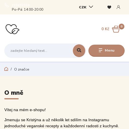
722432310
CZK
Po-Pá: 14:00-20:00
0
0 Kč
Menu
O značce
O mně
Vítej na mém e-shopu!
Jmenuju se Kristýna a už několik let sdílím na Instagramu
jednoduché veganské recepty a každodenní radosti z kuchyně.