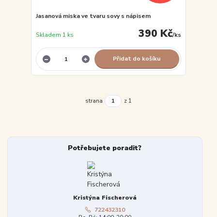
Jasanová miska ve tvaru sovy s nápisem
390 Kč
Skladem 1 ks
/
ks
Přidat do košíku
strana
z 1
Potřebujete poradit?
Kristýna Fischerová
722432310