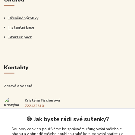
Dřevěné výrobky
Instantní kaše
Starter pack
Kontakty
Zdravá a veselá
Kristýna Fischerová
722432310
Po-Pá: 14:00-20:00
🍪 Jak byste rádi své sušenky?
info@zdravaavesela.cz
Soubory cookies používáme ke správnému fungování našeho e-
shopu a v případě vašeho souhlasu také ke sledování statistik o