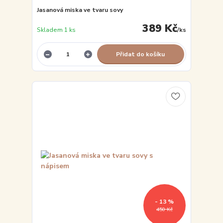
Jasanová miska ve tvaru sovy
389 Kč
Skladem 1 ks
/
ks
Přidat do košíku
- 13 %
450 Kč