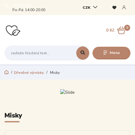
722432310
CZK
Po-Pá: 14:00-20:00
0
0 Kč
Menu
Dřevěné výrobky
Misky
Misky