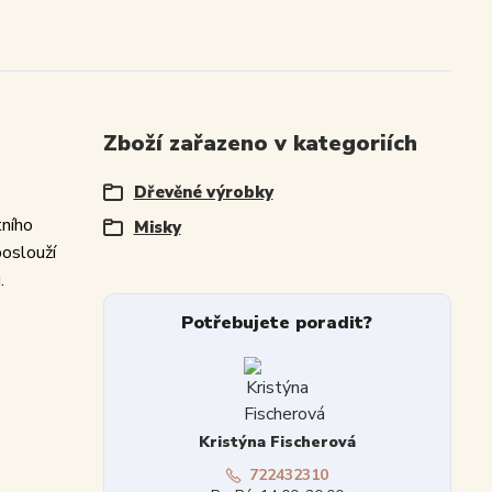
Zboží zařazeno v kategoriích
Dřevěné výrobky
tního
Misky
poslouží
.
Potřebujete poradit?
Kristýna Fischerová
722432310