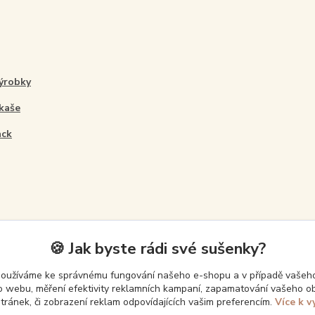
ýrobky
 kaše
ack
🍪 Jak byste rádi své sušenky?
používáme ke správnému fungování našeho e-shopu a v případě vašeho
k o webu, měření efektivity reklamních kampaní, zapamatování vašeho o
Upravit sběr cookies.
stránek, či zobrazení reklam odpovídajících vašim preferencím.
Více k v