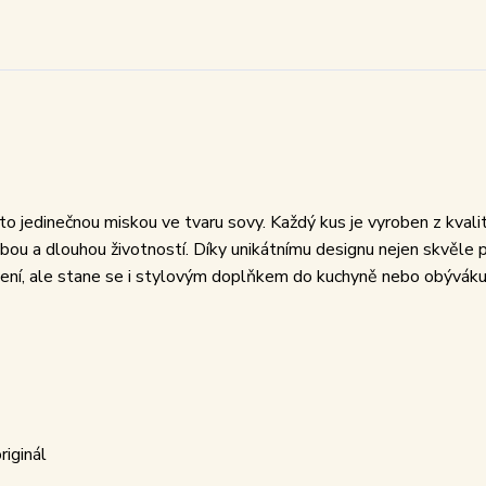
o jedinečnou miskou ve tvaru sovy. Každý kus je vyroben z kvali
bou a dlouhou životností. Díky unikátnímu designu nejen skvěle 
vení, ale stane se i stylovým doplňkem do kuchyně nebo obýváku
riginál