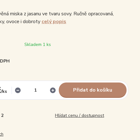
evěná miska z jasanu ve tvaru sovy. Ručně opracovaná,
šky, ovoce i dobroty
celý popis
Skladem 1 ks
i DPH
č
Přidat do košíku
/
ks
2
Hlídat cenu / dostupnost
ch