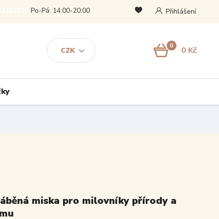
22432310
Po-Pá: 14:00-20:00
Přihlášení
0
0 Kč
CZK
čky
áběná miska pro milovníky přírody a
smu