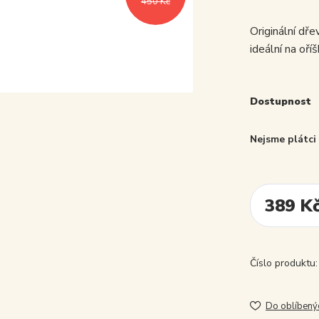
450 Kč
Originální dř
ideální na oří
Dostupnost
Nejsme plátc
389 K
Číslo produktu:
Do oblíbený