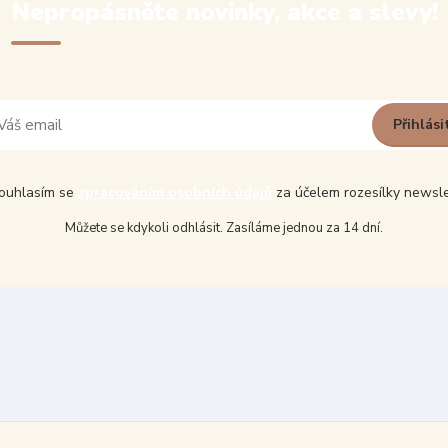
Nepropásněte novinky, akce a slevy!
Přihlási
uhlasím se
zpracováním osobních údajů
za účelem rozesílky newsle
Můžete se kdykoli odhlásit. Zasíláme jednou za 14 dní.