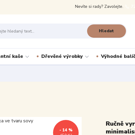
Nevíte si rady? Zavolejte.
7
Hledat
antní kaše
Dřevěné výrobky
Výhodné balí
Ručně vyr
- 14 %
minimali