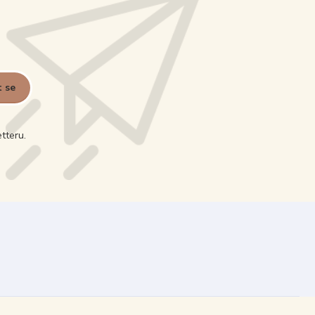
t se
tteru.