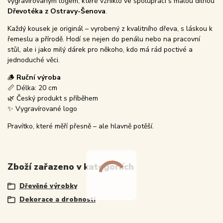
vygravírovaným logem, které vzniklo ve spolupráci s malou dílnou
Dřevotéka z Ostravy-Šenova
.
Každý kousek je originál – vyrobený z kvalitního dřeva, s láskou k
řemeslu a přírodě. Hodí se nejen do penálu nebo na pracovní
stůl, ale i jako milý dárek pro někoho, kdo má rád poctivé a
jednoduché věci.
🪵
Ruční výroba
📏 Délka: 20 cm
🌿 Český produkt s příběhem
✨ Vygravírované logo
Pravítko, které měří přesně – ale hlavně potěší.
Zboží zařazeno v kategoriích
Dřevěné výrobky
Dekorace a drobnosti