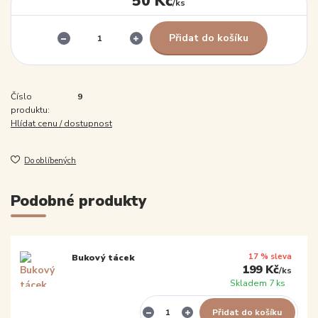
50 Kč
/
ks
Přidat do košíku
Číslo
9
produktu:
Hlídat cenu / dostupnost
Do oblíbených
Podobné produkty
17 % sleva
Bukový tácek
199 Kč
/
ks
Skladem 7 ks
Přidat do košíku