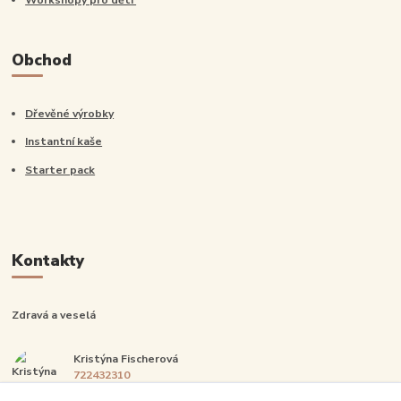
Workshopy pro děti
Obchod
Dřevěné výrobky
Instantní kaše
Starter pack
Kontakty
Zdravá a veselá
Kristýna Fischerová
722432310
Po-Pá: 14:00-20:00