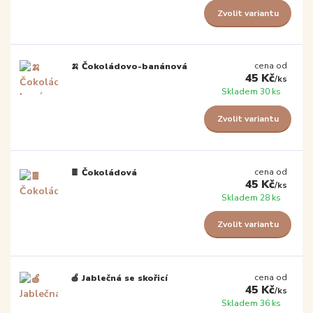
Zvolit variantu
cena od
🍌 Čokoládovo-banánová
45 Kč
/
ks
Skladem 30 ks
Zvolit variantu
cena od
🍫 Čokoládová
45 Kč
/
ks
Skladem 28 ks
Zvolit variantu
cena od
🍎 Jablečná se skořicí
45 Kč
/
ks
Skladem 36 ks