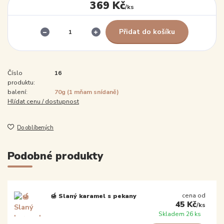
369 Kč
/
ks
Přidat do košíku
Číslo
16
produktu:
balení:
70g (1 mňam snídaně)
Hlídat cenu / dostupnost
Do oblíbených
Podobné produkty
cena od
🍯 Slaný karamel s pekany
45 Kč
/
ks
Skladem 26 ks