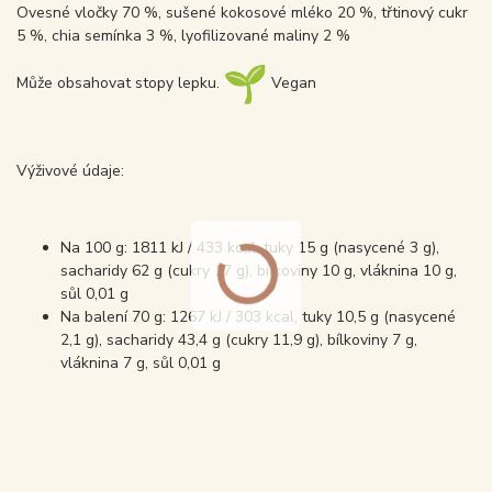
Ovesné vločky 70 %, sušené kokosové mléko 20 %, třtinový cukr
5 %, chia semínka 3 %, lyofilizované maliny 2 %
Může obsahovat stopy lepku.
Vegan
Výživové údaje:
Na 100 g: 1811 kJ / 433 kcal, tuky 15 g (nasycené 3 g),
sacharidy 62 g (cukry 17 g), bílkoviny 10 g, vláknina 10 g,
sůl 0,01 g
Na balení 70 g: 1267 kJ / 303 kcal, tuky 10,5 g (nasycené
2,1 g), sacharidy 43,4 g (cukry 11,9 g), bílkoviny 7 g,
vláknina 7 g, sůl 0,01 g