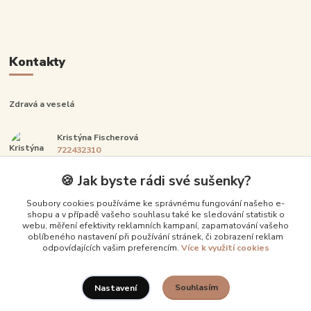
Kontakty
Zdravá a veselá
Kristýna Fischerová
722432310
Po-Pá: 14:00-20:00
🍪 Jak byste rádi své sušenky?
info@zdravaavesela.cz
Soubory cookies používáme ke správnému fungování našeho e-
shopu a v případě vašeho souhlasu také ke sledování statistik o
webu, měření efektivity reklamních kampaní, zapamatování vašeho
oblíbeného nastavení při používání stránek, či zobrazení reklam
odpovídajících vašim preferencím.
Více k využití cookies
Souhlasím
Nastavení
Upravit sběr cookies.