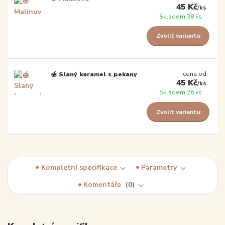
45 Kč
/
ks
Skladem 38 ks
Zvolit variantu
cena od
🍯 Slaný karamel s pekany
45 Kč
/
ks
Skladem 26 ks
Zvolit variantu
Kompletní specifikace
Parametry
Komentáře
0