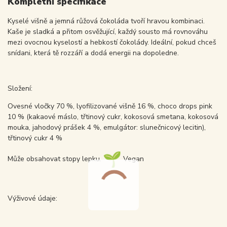
Kompletní specifikace
Kyselé višně a jemná růžová čokoláda tvoří hravou kombinaci.
Kaše je sladká a přitom osvěžující, každý sousto má rovnováhu
mezi ovocnou kyselostí a hebkostí čokolády. Ideální, pokud chceš
snídani, která tě rozzáří a dodá energii na dopoledne.
Složení:
Ovesné vločky 70 %, lyofilizované višně 16 %, choco drops pink
10 % (kakaové máslo, třtinový cukr, kokosová smetana, kokosová
mouka, jahodový prášek 4 %, emulgátor: slunečnicový lecitin),
třtinový cukr 4 %
Může obsahovat stopy lepku.
Vegan
Výživové údaje: