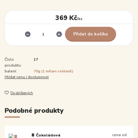
369 Kč
/
ks
Přidat do košíku
Číslo
17
produktu:
balení:
70g (1 mňam snídaně)
Hlídat cenu / dostupnost
Do oblíbených
Podobné produkty
cena od
🍫 Čokoládová