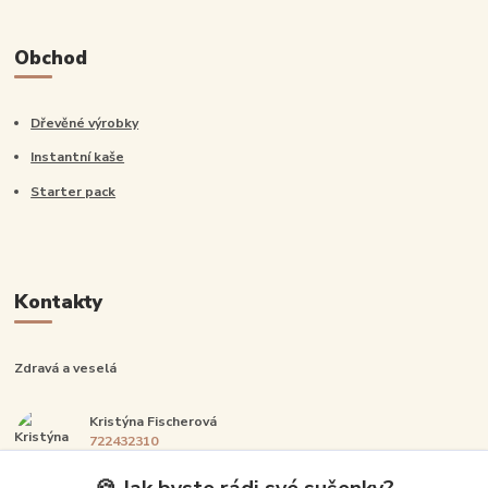
Obchod
Dřevěné výrobky
Instantní kaše
Starter pack
Kontakty
Zdravá a veselá
Kristýna Fischerová
722432310
Po-Pá: 14:00-20:00