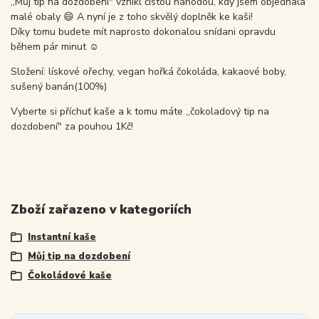
,,Můj tip na dozdobení" vznikl čistou náhodou, kdy jsem objednala
malé obaly 😄 A nyní je z toho skvělý doplněk ke kaši!
Díky tomu budete mít naprosto dokonalou snídani opravdu
během pár minut ☺️
Složení: lískové ořechy, vegan hořká čokoláda, kakaové boby,
sušený banán(100%)
Vyberte si příchuť kaše a k tomu máte ,,čokoladový tip na
dozdobení" za pouhou 1Kč!
Zboží zařazeno v kategoriích
Instantní kaše
Můj tip na dozdobení
Čokoládové kaše