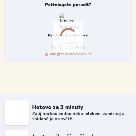
Potřebujete poradit?
Kristýna Fischerová
722432310
Po-Pá: 14:00-20:00
info@zdravaavesela.cz
Hotovo za 3 minuty
Zalij horkou vodou nebo mlékem, zamíchej a
snídaně je na světě.