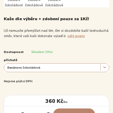
Kaše dle výběru + zdobení pouze za 1Kč!
Už nemusíte přemýšlet nad tím, čím si dozdobíte kaši! Jednoduchá
směs, která vaši kaši dokonale vyladí☺️
celý popis
Dostupnost
Skladem 19 ks
příchutě
Nejsme plátci DPH
360 Kč
/
ks