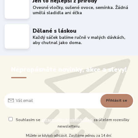
Jen to nejlepší z přírody
Ovesné vločky, sušené ovoce, semínka. Žádná
umělá sladidla ani éčka
Dělané s láskou
Každý sáček balíme ručně v malých dávkách,
aby chutnal jako doma.
Nepropásněte novinky, akce a slevy!
Přihlásit se
Souhlasím se
zpracováním osobních údajů
za účelem rozesílky
newsletteru.
Můžete se kdykoli odhlásit. Zasíláme jednou za 14 dní.