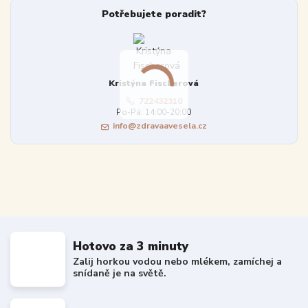
Potřebujete poradit?
Kristýna Fischerová
722432310
Po-Pá: 14:00-20:00
info@zdravaavesela.cz
Hotovo za 3 minuty
Zalij horkou vodou nebo mlékem, zamíchej a
snídaně je na světě.