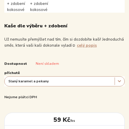
Kaše dle výběru + zdobení
Už nemusíte přemýšlet nad tím, čím si dozdobíte kaši! Jednoduchá
směs, která vaši kaši dokonale vyladí☺️
celý popis
Dostupnost
Není skladem
příchutě
Nejsme plátci DPH
59 Kč
/
ks