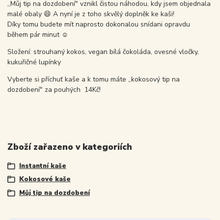
,,Můj tip na dozdobení" vznikl čistou náhodou, kdy jsem objednala
malé obaly 😄 A nyní je z toho skvělý doplněk ke kaši!
Díky tomu budete mít naprosto dokonalou snídani opravdu
během pár minut ☺️
Složení: strouhaný kokos, vegan bílá čokoláda, ovesné vločky,
kukuřičné lupínky
Vyberte si příchuť kaše a k tomu máte ,,kokosový tip na
dozdobení" za pouhých 14Kč!
Zboží zařazeno v kategoriích
Instantní kaše
Kokosové kaše
Můj tip na dozdobení