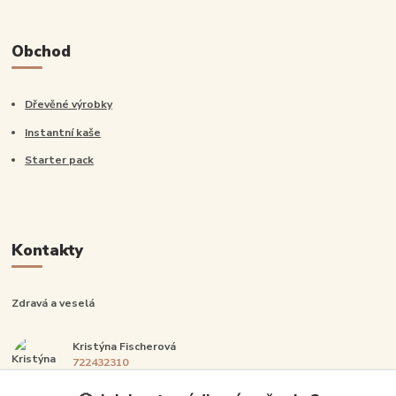
Obchod
Dřevěné výrobky
Instantní kaše
Starter pack
Kontakty
Zdravá a veselá
Kristýna Fischerová
722432310
Po-Pá: 14:00-20:00