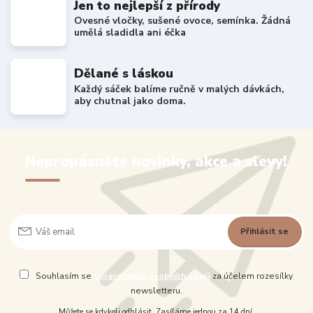
Jen to nejlepší z přírody
Ovesné vločky, sušené ovoce, semínka. Žádná
umělá sladidla ani éčka
Dělané s láskou
Každý sáček balíme ručně v malých dávkách,
aby chutnal jako doma.
Nepropásněte novinky, akce a slevy!
Přihlásit se
Souhlasím se
zpracováním osobních údajů
za účelem rozesílky
newsletteru.
Můžete se kdykoli odhlásit. Zasíláme jednou za 14 dní.