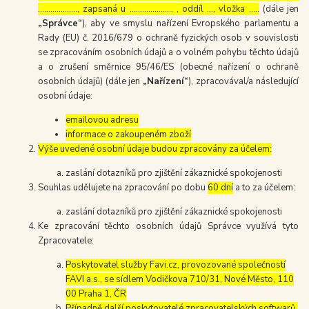
………………., zapsaná u ………………… , oddíl …, vložka …..
(dále jen
„Správce“
), aby ve smyslu nařízení Evropského parlamentu a
Rady (EU) č. 2016/679 o ochraně fyzických osob v souvislosti
se zpracováním osobních údajů a o volném pohybu těchto údajů
a o zrušení směrnice 95/46/ES (obecné nařízení o ochraně
osobních údajů) (dále jen
„Nařízení“
), zpracovával/a následující
osobní údaje:
emailovou adresu
informace o zakoupeném zboží
Výše uvedené osobní údaje budou zpracovány za účelem:
zaslání dotazníků pro zjištění zákaznické spokojenosti
Souhlas udělujete na zpracování po dobu
60 dní
a to za účelem:
zaslání dotazníků pro zjištění zákaznické spokojenosti
Ke zpracování těchto osobních údajů Správce využívá tyto
Zpracovatele:
Poskytovatel služby Favi.cz, provozované společností
FAVI a.s., se sídlem Vodičkova 710/31, Nové Město, 110
00 Praha 1, ČR
Případně další poskytovatelé zpracovatelských softwarů,