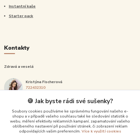
Instantní kaše
Starter pack
Kontakty
Zdravá a veselá
Kristýna Fischerová
722432310
Po-Pá: 14:00-20:00
🍪 Jak byste rádi své sušenky?
info@zdravaavesela.cz
Soubory cookies používáme ke správnému fungování našeho e-
shopu a v případě vašeho souhlasu také ke sledování statistik o
webu, měření efektivity reklamních kampaní, zapamatování vašeho
oblíbeného nastavení při používání stránek, či zobrazení reklam
odpovídajících vašim preferencím.
Více k využití cookies