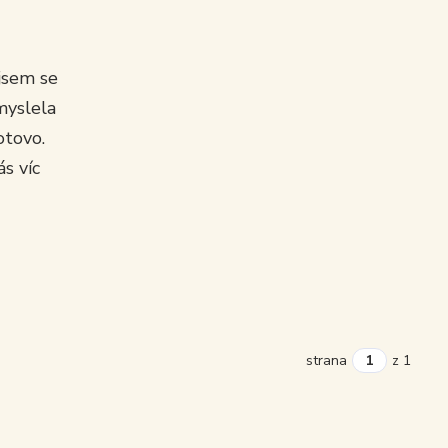
 jsem se
myslela
otovo.
s víc
strana
z 1