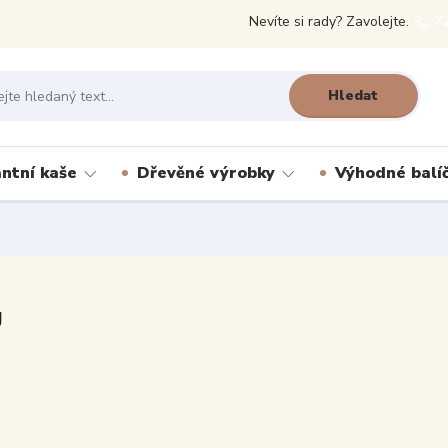
Nevíte si rady? Zavolejte.
7
Hledat
antní kaše
Dřevěné výrobky
Výhodné balí
g