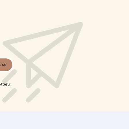
t se
tteru.