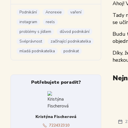
Ahoj! 
Podnikání
Anorexie
vaření
Tady n
se učí
instagram
reels
problémy s jídlem
důvod podnikání
Budu t
objedná
Svéprávnost
začínající podnikatelka
mladá podnikatelka
podnikat
Díky, 
hezkou
Nejn
Potřebujete poradit?
Kristýna Fischerová
2
722432310