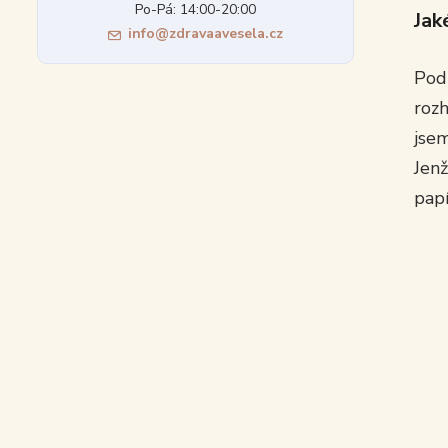
Po-Pá: 14:00-20:00
Jak
info@zdravaavesela.cz
Podn
rozh
jsem
Jen
papí