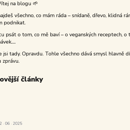
Vítej na blogu 🌱
ajdeš všechno, co mám ráda – snídaně, dřevo, klidná rán
m podnikat.
u psát o tom, co mě baví – o veganských receptech, o t
vek.....
že jsi tady. Opravdu. Tohle všechno dává smysl hlavně d
 zprávu.
ovější články
2
06
2025