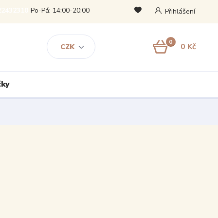
22432310
Po-Pá: 14:00-20:00
Přihlášení
0
0 Kč
CZK
čky