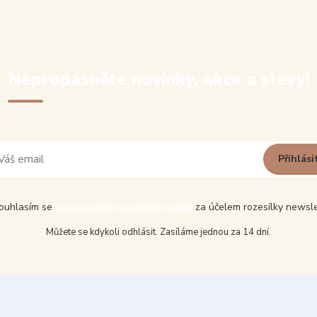
Nepropásněte novinky, akce a slevy!
Přihlási
uhlasím se
zpracováním osobních údajů
za účelem rozesílky newsle
Můžete se kdykoli odhlásit. Zasíláme jednou za 14 dní.