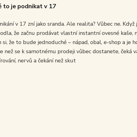
é to je podnikat v 17
ikání v 17 zní jako sranda. Ale realita? Vůbec ne. Když
odla, že začnu prodávat vlastní instantní ovesné kaše, 
 si, že to bude jednoduché – nápad, obal, e-shop a je h
že než se k samotnému prodeji vůbec dostanete, čeká vá
rování, nervů a čekání než skut