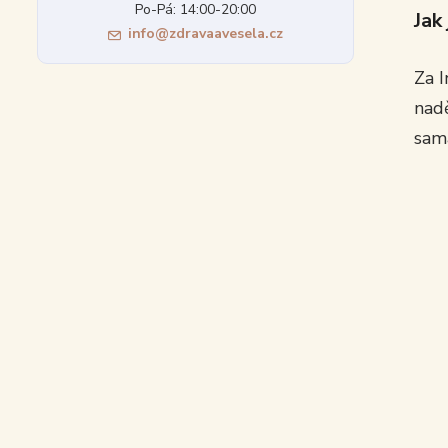
Po-Pá: 14:00-20:00
Jak
info@zdravaavesela.cz
Za I
nadě
sam