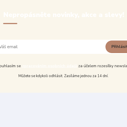
Nepropásněte novinky, akce a slevy!
Přihlási
uhlasím se
zpracováním osobních údajů
za účelem rozesílky newsle
Můžete se kdykoli odhlásit. Zasíláme jednou za 14 dní.