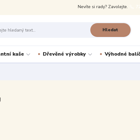
Nevíte si rady? Zavolejte.
7
Hledat
antní kaše
Dřevěné výrobky
Výhodné balí
g