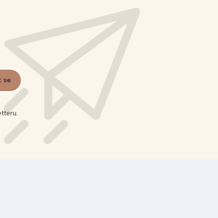
t se
tteru.