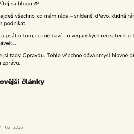
Vítej na blogu 🌱
ajdeš všechno, co mám ráda – snídaně, dřevo, klidná rán
m podnikat.
u psát o tom, co mě baví – o veganských receptech, o t
vek.....
že jsi tady. Opravdu. Tohle všechno dává smysl hlavně d
 zprávu.
ovější články
4
06
2025