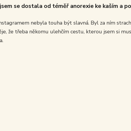
 jsem se dostala od téměř anorexie ke kaším a p
nstagramem nebyla touha být slavná. Byl za ním strach
je, že třeba někomu ulehčím cestu, kterou jsem si mus
a.