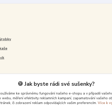
ýrobky
 kaše
ack
🍪 Jak byste rádi své sušenky?
používáme ke správnému fungování našeho e-shopu a v případě vašeho
k o webu, měření efektivity reklamních kampaní, zapamatování vašeho o
stránek, či zobrazení reklam odpovídajících vašim preferencím.
Více k v