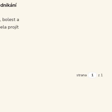
odnikání
, bolest a
ela projít
strana
z 1