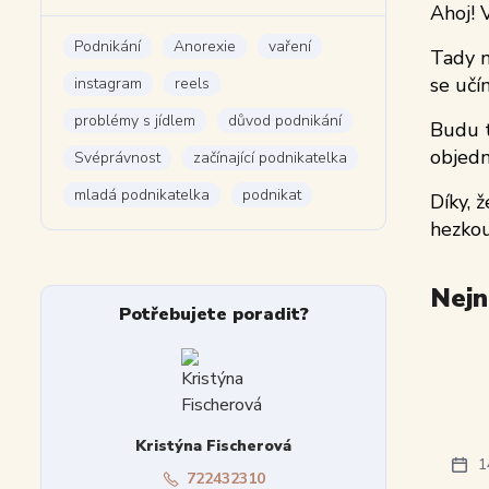
Ahoj! 
Podnikání
Anorexie
vaření
Tady n
se učí
instagram
reels
problémy s jídlem
důvod podnikání
Budu t
objedná
Svéprávnost
začínající podnikatelka
mladá podnikatelka
podnikat
Díky, 
hezkou
Nejn
Potřebujete poradit?
Kristýna Fischerová
1
722432310