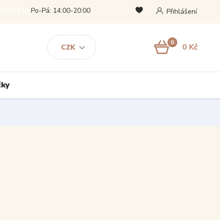
22432310
Po-Pá: 14:00-20:00
Přihlášení
0
0 Kč
CZK
čky